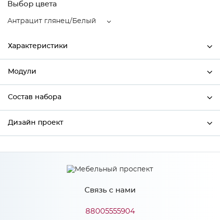
Выбор цвета
Антрацит глянец/Белый
Характеристики
Модули
Ширина
600
Высота
816
Состав набора
Модули системы
Глубина
600
Дизайн проект
Состав набора
Производитель
Mebiрlex
Цвет
Антрацит глянец/Белый
*
Имя
Материал
МДФ
Связь с нами
*
Телефон
88005555904
Особенности