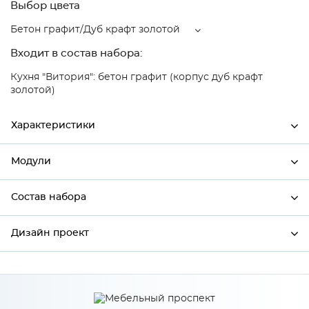
Выбор цвета
Бетон графит/Дуб крафт золотой
Входит в состав набора:
Кухня "Витория": бетон графит (корпус дуб крафт
золотой)
Характеристики
Модули
Ширина
400
Высота
720
Состав набора
Модули системы
Глубина
318
Дизайн проект
Состав набора
Производитель
Mebiрlex
Бетон графит/Дуб крафт
*
Имя
Цвет
золотой