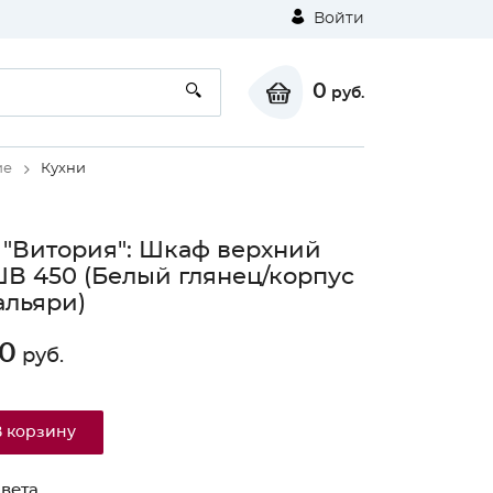
Войти
0
руб.
ие
Кухни
 "Витория": Шкаф верхний
ШВ 450 (Белый глянец/корпус
альяри)
0
руб.
В корзину
вета