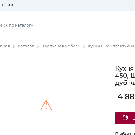
пании
авная
Каталог
Корпусная мебель
Кухни и комплектующ
Кухня
450, 
дуб к
4 88
⚠
Unable to load the image!
Выбор ц