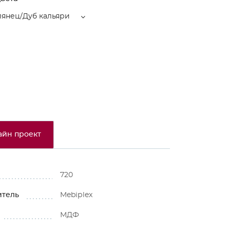
лянец/Дуб кальяри
айн проект
720
итель
Mebiрlex
МДФ