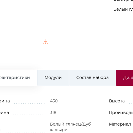
Белый г
⚠
рактеристики
Модули
Состав набора
Диз
рина
450
Высота
бина
318
Производ
Белый глянец/Дуб
Материал
т
кальяри