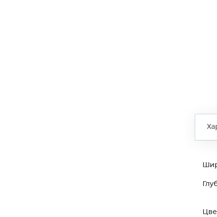
Ха
Ши
Глу
Цве