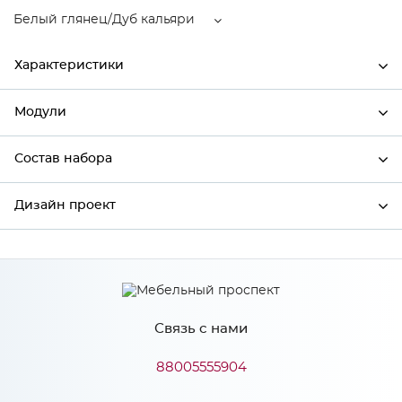
Белый глянец/Дуб кальяри
Характеристики
Модули
Ширина
600
Высота
920
Состав набора
Модули системы
Глубина
318
Дизайн проект
Состав набора
Производитель
Mebiрlex
Цвет
Белый глянец/Дуб кальяри
*
Имя
Материал
МДФ
Связь с нами
*
Телефон
88005555904
Особенности