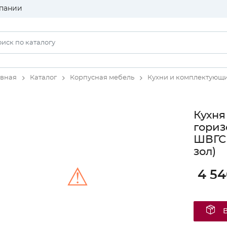
пании
авная
Каталог
Корпусная мебель
Кухни и комплектующ
Кухня
гориз
ШВГС 
зол)
⚠
4 54
Unable to load the image!