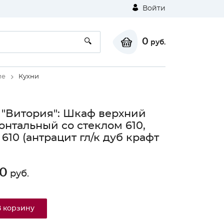
Войти
0
руб.
ие
Кухни
 "Витория": Шкаф верхний
онтальный со стеклом 610,
610 (антрацит гл/к дуб крафт
0
руб.
В корзину