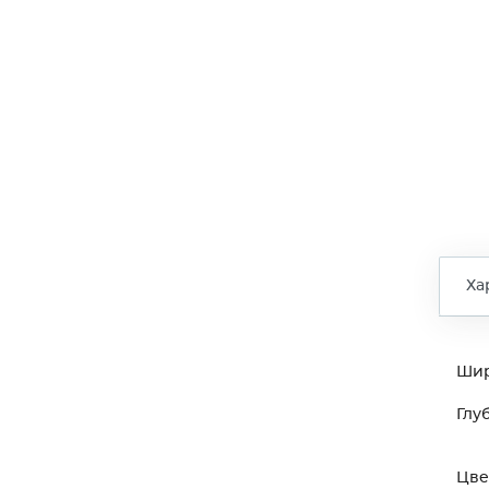
Ха
Ши
Глу
Цве