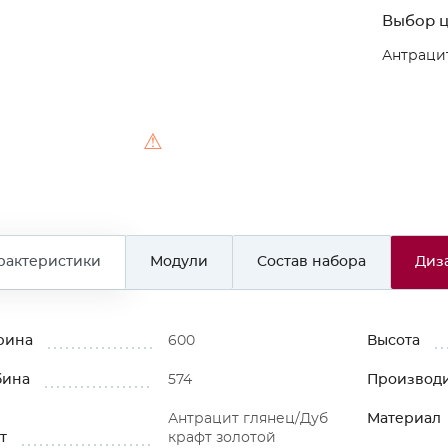
Выбор ц
Антрацит
⚠
рактеристики
Модули
Состав набора
Диз
рина
600
Высота
бина
574
Производ
Антрацит глянец/Дуб
Материал
т
крафт золотой