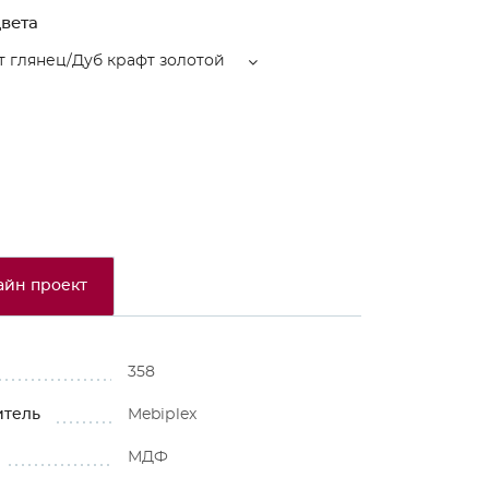
вета
 глянец/Дуб крафт золотой
айн проект
358
итель
Mebiрlex
МДФ