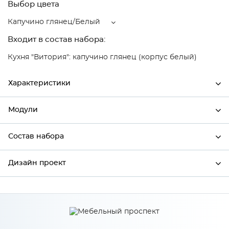
Выбор цвета
Капучино глянец/Белый
Входит в состав набора:
Кухня "Витория": капучино глянец (корпус белый)
Характеристики
Модули
Ширина
600
Высота
358
Состав набора
Модули системы
Глубина
574
Дизайн проект
Состав набора
Производитель
Mebiрlex
Цвет
Капучино глянец/Белый
*
Имя
Материал
МДФ