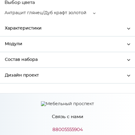
Выбор цвета
Антрацит глянец/Дуб крафт золотой
Характеристики
Модули
Ширина
592
Высота
920
Состав набора
Модули системы
Глубина
592
Дизайн проект
Состав набора
Производитель
Mebiрlex
Антрацит глянец/Дуб крафт
*
Имя
Цвет
золотой
Материал
МДФ
Связь с нами
*
Телефон
88005555904