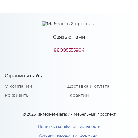
Ширина
3000
Высота
600
Связь с нами
Глубина
3
Производитель
ЛакКом
88005555904
Особенности
Страницы сайта
О компании
Доставка и оплата
Толщина - 3 мм.
Реквизиты
Гарантии
© 2026, интернет-магазин Мебельный проспект
Политика конфиденциальности
Условия передачи информации