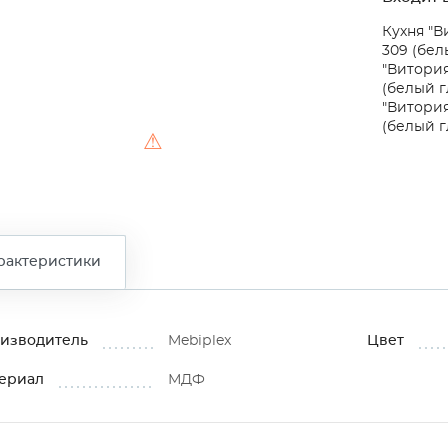
Кухня "В
309 (бел
"Витория
(белый г
"Витория
(белый г
⚠
рактеристики
изводитель
Mebiрlex
Цвет
ериал
МДФ