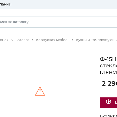
пании
авная
Каталог
Корпусная мебель
Кухни и комплектующ
Ф-15Н
стекл
гляне
2 29
⚠
Unable to load the image!
Входит в