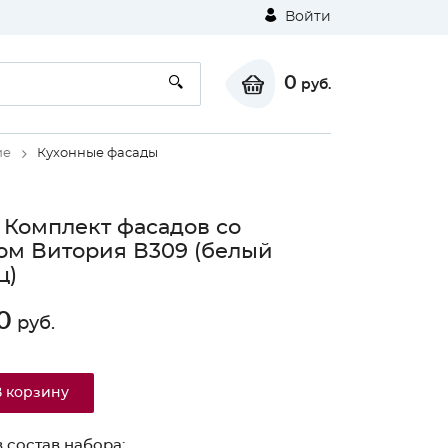
Войти
0
руб.
ие
Кухонные фасады
 Комплект фасадов со
ом Витория В309 (белый
ц)
0
руб.
В корзину
 состав набора: