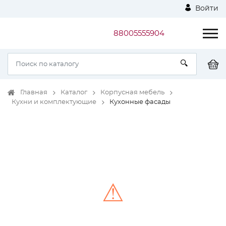
Войти
88005555904
Главная
Каталог
Корпусная мебель
Кухни и комплектующие
Кухонные фасады
⚠
Unable to load the image!