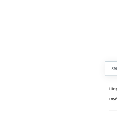
Ха
Ши
Глу