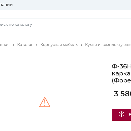
пании
авная
Каталог
Корпусная мебель
Кухни и комплектующ
Ф-36Н
карка
(Форе
3 58
⚠
Unable to load the image!