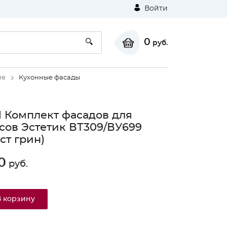
Войти
0
руб.
ие
Кухонные фасады
 Комплект фасадов для
сов Эстетик ВТ309/ВУ699
ст грин)
0
руб.
В корзину