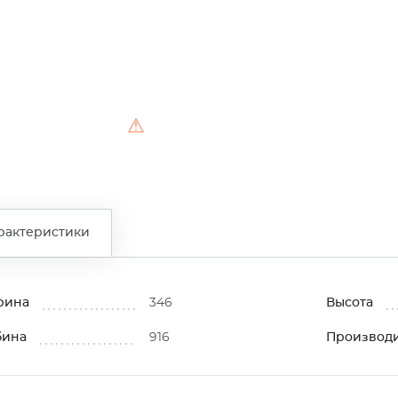
⚠
рактеристики
рина
346
Высота
бина
916
Производ