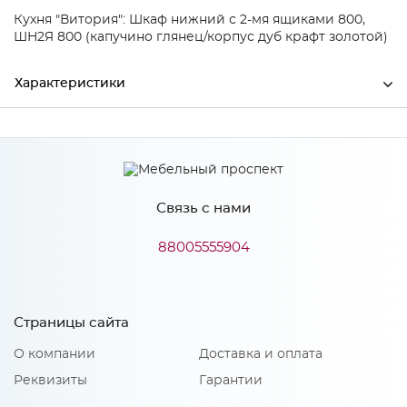
Кухня "Витория": Шкаф нижний с 2-мя ящиками 800,
ШН2Я 800 (капучино глянец/корпус дуб крафт золотой)
Характеристики
Ширина
405
Высота
875
Связь с нами
Глубина
35
Производитель
Mebiрlex
88005555904
Цвет
Капучино глянец
Материал
МДФ
Страницы сайта
О компании
Доставка и оплата
Реквизиты
Гарантии
Особенности