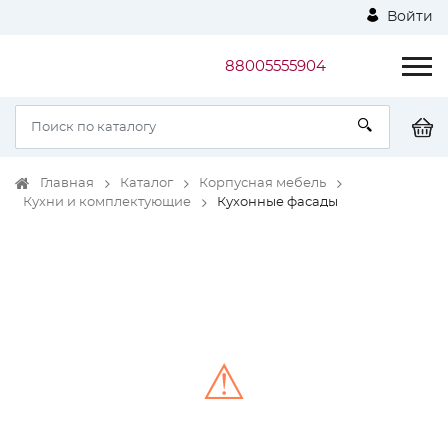
Войти
88005555904
Главная
Каталог
Корпусная мебель
Кухни и комплектующие
Кухонные фасады
⚠
Unable to load the image!