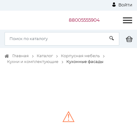
Войти
88005555904
Главная
Каталог
Корпусная мебель
Кухни и комплектующие
Кухонные фасады
⚠
Unable to load the image!