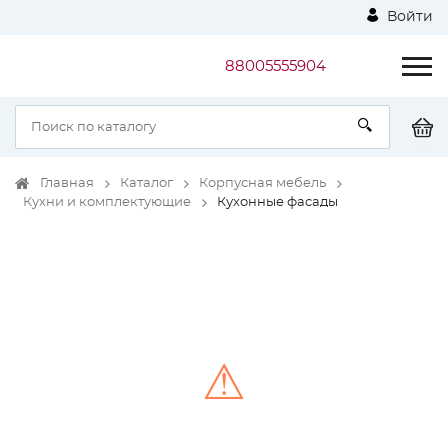
Войти
88005555904
Главная
Каталог
Корпусная мебель
Кухни и комплектующие
Кухонные фасады
⚠
Unable to load the image!