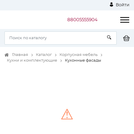
Войти
88005555904
Главная
Каталог
Корпусная мебель
Кухни и комплектующие
Кухонные фасады
⚠
Unable to load the image!