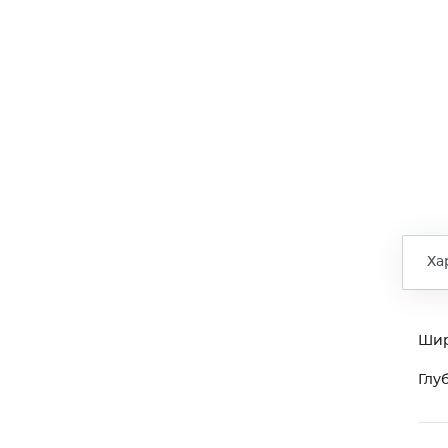
Ха
Ши
Глу