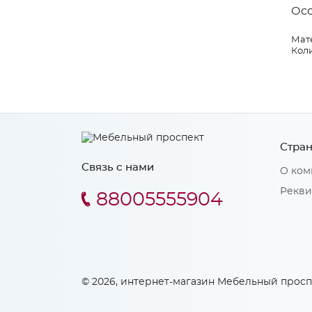
Ос
Мат
Коли
Стран
Связь с нами
О ком
Рекви
88005555904
© 2026, интернет-магазин Мебельный просп