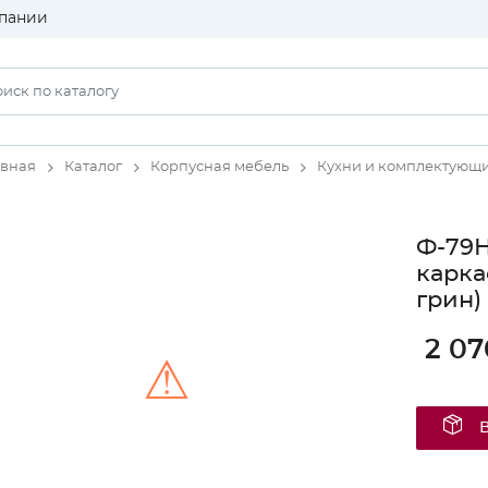
пании
авная
Каталог
Корпусная мебель
Кухни и комплектующ
Ф-79Н
карка
грин)
2 07
⚠
Unable to load the image!