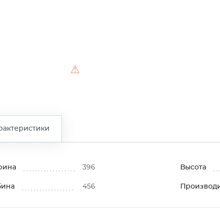
⚠
рактеристики
рина
396
Высота
бина
456
Производ