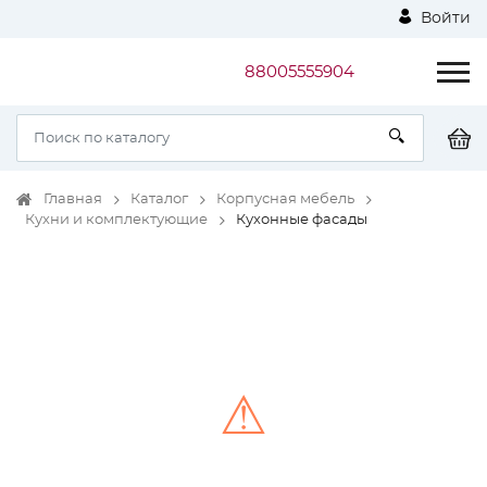
Войти
88005555904
Главная
Каталог
Корпусная мебель
Кухни и комплектующие
Кухонные фасады
⚠
Unable to load the image!