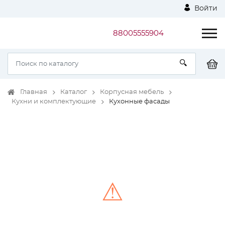
Войти
88005555904
Главная
Каталог
Корпусная мебель
Кухни и комплектующие
Кухонные фасады
⚠
Unable to load the image!