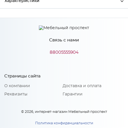
Характеристики
Ширина
596
Высота
354
Связь с нами
Глубина
16
Производитель
Столица мебели
88005555904
Особенности
Страницы сайта
О компании
Доставка и оплата
Тип сборки: Универсальная
Количество упаковок: 2
Реквизиты
Гарантии
Материал 2: МДФ
© 2026, интернет-магазин Мебельный проспект
Политика конфиденциальности