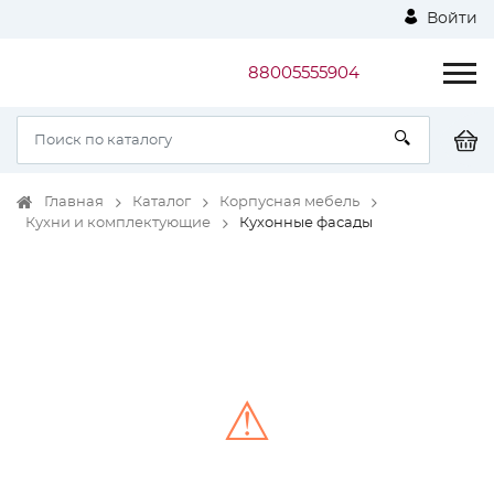
Войти
88005555904
Главная
Каталог
Корпусная мебель
Кухни и комплектующие
Кухонные фасады
⚠
Unable to load the image!