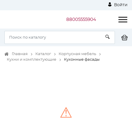
Войти
88005555904
Главная
Каталог
Корпусная мебель
Кухни и комплектующие
Кухонные фасады
⚠
Unable to load the image!