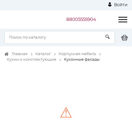
Войти
88005555904
Главная
Каталог
Корпусная мебель
Кухни и комплектующие
Кухонные фасады
⚠
Unable to load the image!