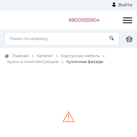
Войти
88005555904
Главная
Каталог
Корпусная мебель
Кухни и комплектующие
Кухонные фасады
⚠
Unable to load the image!