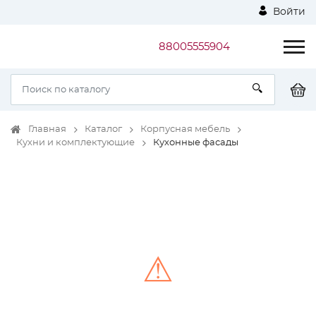
Войти
88005555904
Главная
Каталог
Корпусная мебель
Кухни и комплектующие
Кухонные фасады
⚠
Unable to load the image!