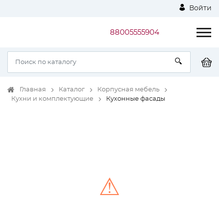
Войти
88005555904
Главная
Каталог
Корпусная мебель
Кухни и комплектующие
Кухонные фасады
⚠
Unable to load the image!