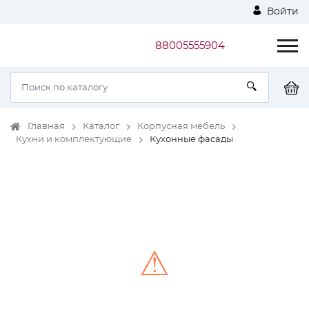
Войти
88005555904
Главная
Каталог
Корпусная мебель
Кухни и комплектующие
Кухонные фасады
⚠
Unable to load the image!