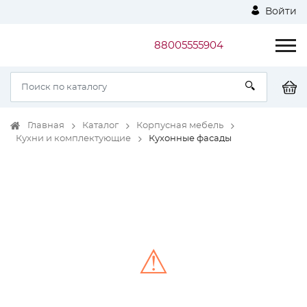
Войти
88005555904
Главная
Каталог
Корпусная мебель
Кухни и комплектующие
Кухонные фасады
⚠
Unable to load the image!