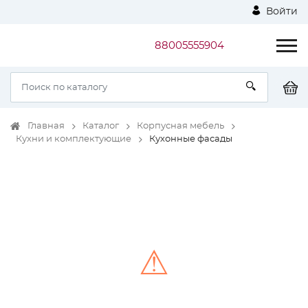
Войти
88005555904
Главная
Каталог
Корпусная мебель
Кухни и комплектующие
Кухонные фасады
⚠
Unable to load the image!