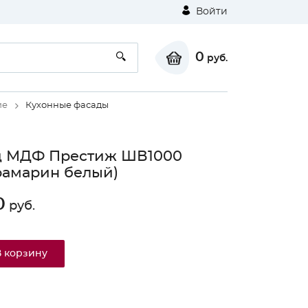
Войти
0
руб.
ие
Кухонные фасады
д МДФ Престиж ШВ1000
рамарин белый)
0
руб.
В корзину