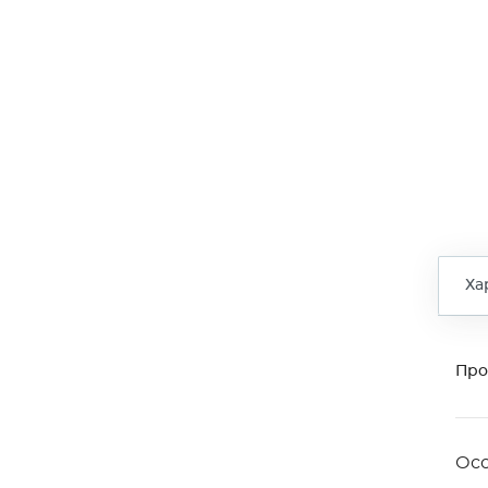
Ха
Про
Ос