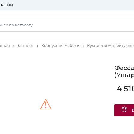
пании
авная
Каталог
Корпусная мебель
Кухни и комплектующ
Фаса
(Ульт
4 51
⚠
Unable to load the image!