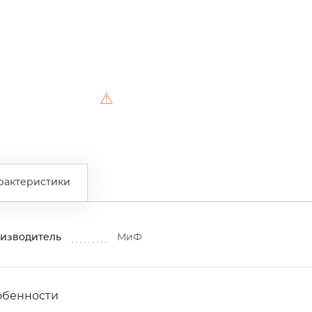
⚠
рактеристики
изводитель
МиФ
обенности