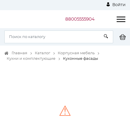
Войти
88005555904
Главная
Каталог
Корпусная мебель
Кухни и комплектующие
Кухонные фасады
⚠
Unable to load the image!