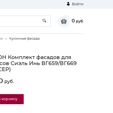
Войти
0
руб.
ие
Кухонные фасады
0Н Комплект фасадов для
сов Сиэль Инь ВГ659/ВГ669
СЕР)
0
руб.
В корзину