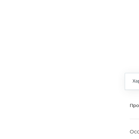
Ха
Про
Ос