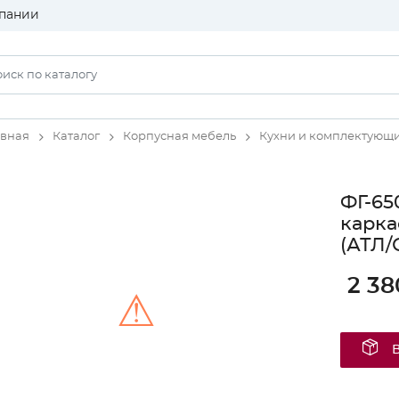
пании
авная
Каталог
Корпусная мебель
Кухни и комплектующ
ФГ-65
карка
(АТЛ/
2 38
⚠
Unable to load the image!