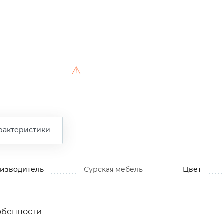
⚠
рактеристики
изводитель
Сурская мебель
Цвет
обенности