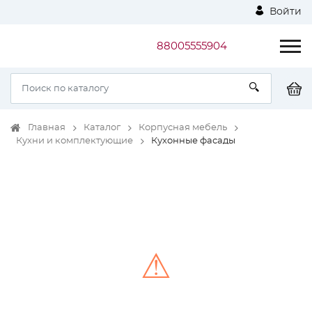
Войти
88005555904
Главная
Каталог
Корпусная мебель
Кухни и комплектующие
Кухонные фасады
⚠
Unable to load the image!