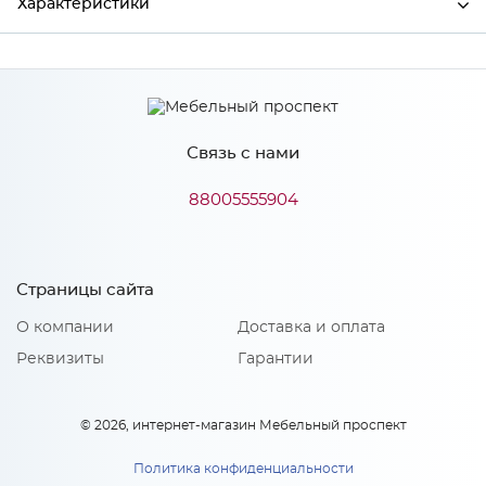
Характеристики
Ширина
196
Высота
841
Связь с нами
Глубина
25
Производитель
Сурская мебель
88005555904
Особенности
Страницы сайта
О компании
Доставка и оплата
Количество упаковок: 1
Реквизиты
Гарантии
© 2026, интернет-магазин Мебельный проспект
Политика конфиденциальности