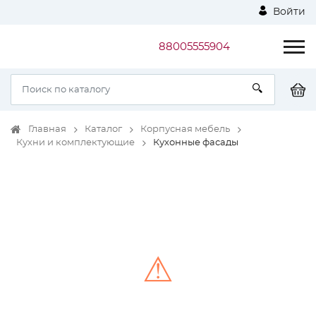
Войти
88005555904
Главная
Каталог
Корпусная мебель
Кухни и комплектующие
Кухонные фасады
⚠
Unable to load the image!