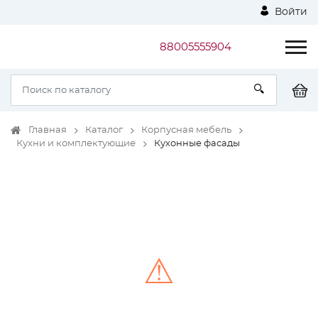
Войти
88005555904
Главная
Каталог
Корпусная мебель
Кухни и комплектующие
Кухонные фасады
⚠
Unable to load the image!