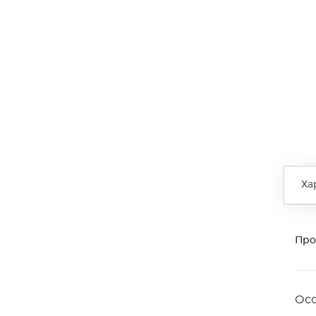
Ха
Про
Ос