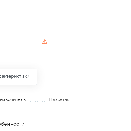
⚠
рактеристики
изводитель
Пласетас
обенности