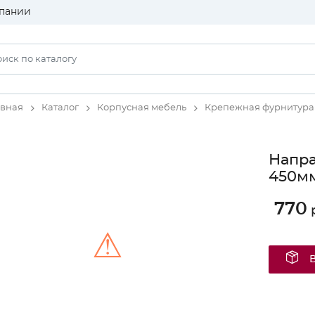
пании
авная
Каталог
Корпусная мебель
Крепежная фурнитура
Напр
450мм
770
р
⚠
Unable to load the image!