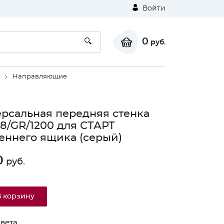
Войти
0
руб.
Направляющие
рсальная передняя стенка
/GR/1200 для СТАРТ
еннего ящика (серый)
0
руб.
⚠
В корзину
Unable to load the image!
вета