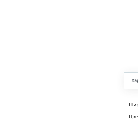
Ха
Ши
Цве