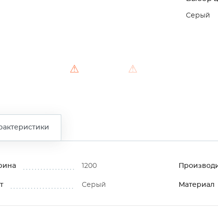
Серый
⚠
⚠
рактеристики
рина
1200
Производ
т
Серый
Материал