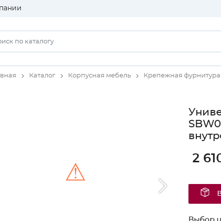
пании
авная
Каталог
Корпусная мебель
Крепежная фурнитура
Униве
SBW08
внутр
2 61
⚠
Unable to load the image!
Выбор ц