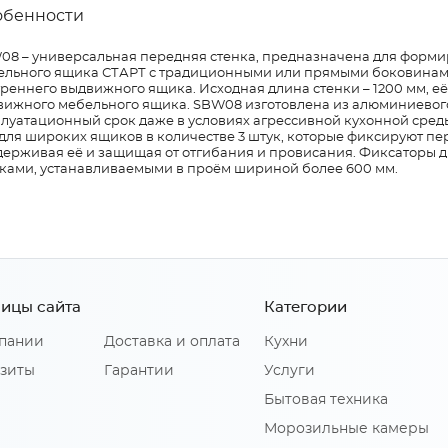
обенности
08 – универсальная передняя стенка, предназначена для форм
ельного ящика СТАРТ с традиционными или прямыми боковинами
треннего выдвижного ящика. Исходная длина стенки – 1200 мм, 
вижного мебельного ящика. SBW08 изготовлена из алюминиевого
плуатационный срок даже в условиях агрессивной кухонной сре
для широких ящиков в количестве 3 штук, которые фиксируют пе
держивая её и защищая от отгибания и провисания. Фиксаторы д
ками, устанавливаемыми в проём шириной более 600 мм.
ицы сайта
Категории
пании
Доставка и оплата
Кухни
зиты
Гарантии
Услуги
Бытовая техника
Морозильные камеры