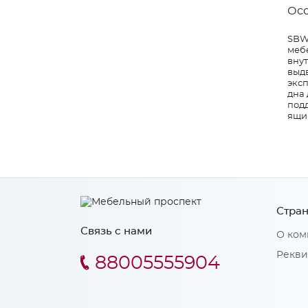
Ос
SBW
меб
вну
выд
экс
дна 
под
ящи
Стран
Связь с нами
О ком
Рекви
88005555904