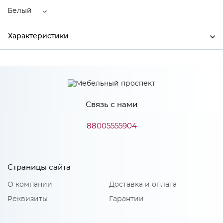
Белый
Характеристики
Ширина
845
Высота
448
Связь с нами
Глубина
600
Производитель
LEX
88005555904
Цвет
Белый
Страницы сайта
О компании
Доставка и оплата
Особенности
Реквизиты
Гарантии
ширина 45 см, 11 комплектов, кнопочное управление,
дисплей, 6 режимов управления (Легкий, интенсивный, Эко,
быстрый, 60 минут, замачивание), 3 корзины, отложенный