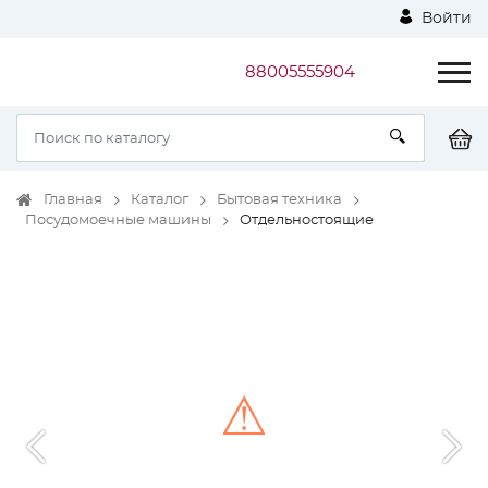
Войти
88005555904
Главная
Каталог
Бытовая техника
Посудомоечные машины
Отдельностоящие
⚠
Unable to load the image!