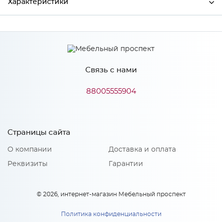
Характеристики
Ширина
400
Высота
2100
Связь с нами
Глубина
445
Производитель
Росток
88005555904
Цвет
Ясень анкор/Дуб эльза
Материал
ЛДСП
Страницы сайта
О компании
Доставка и оплата
Реквизиты
Гарантии
Особенности
Направляющие: Шариковые
© 2026, интернет-магазин Мебельный проспект
Петли: Петля 4-х шарнирная внутренняя
Количество упаковок: 1
Политика конфиденциальности
Материал 2: ЛДСП