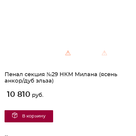
⚠
⚠
Пенал секция №29 НКМ Милана (ясень
анкор/дуб эльза)
10 810
руб.
В корзину