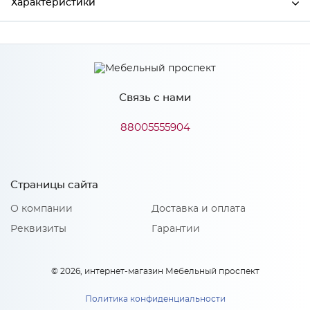
Характеристики
Ширина
1200
Высота
2020
Связь с нами
Глубина
506
Производитель
СТЕНДМЕБЕЛЬ
88005555904
Дуб крафт серый/Дуб
Цвет
крафт белый
Страницы сайта
Материал
ЛДСП
О компании
Доставка и оплата
Реквизиты
Гарантии
Особенности
© 2026, интернет-магазин Мебельный проспект
Тип сборки: Универсальная
Штанга: Металлическая штанга
Политика конфиденциальности
Петли: Без доводчиков