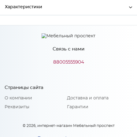
Характеристики
Ширина
4200
Высота
38
Связь с нами
Глубина
600
Производитель
СКИФ
88005555904
Цвет
№120гл Олива жемчужная
Материал
ДСП
Страницы сайта
О компании
Доставка и оплата
Реквизиты
Гарантии
Особенности
Рабочие плиты изготовлены на основе древесно-
© 2026, интернет-магазин Мебельный проспект
стружечной плиты, покрытой слоистым пластиком ведущих
российский и европейских фирм, который производится по