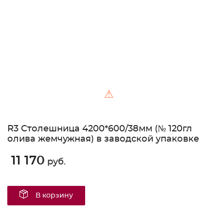
Unable to load the image!
⚠
R3 Столешница 4200*600/38мм (№ 120гл
олива жемчужная) в заводской упаковке
11 170
руб.
В корзину