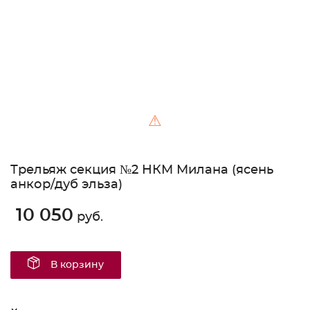
⚠
Трельяж секция №2 НКМ Милана (ясень
анкор/дуб эльза)
10 050
руб.
В корзину