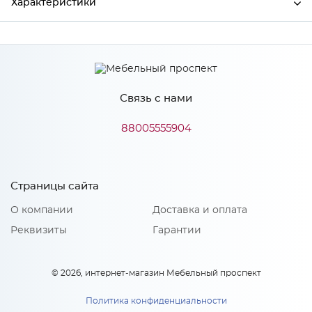
Характеристики
Ширина
900
Высота
1480
Связь с нами
Глубина
445
Производитель
Росток
88005555904
Цвет
Ясень анкор/Дуб эльза
Материал
ЛДСП
Страницы сайта
О компании
Доставка и оплата
Реквизиты
Гарантии
Особенности
Количество упаковок: 2
© 2026, интернет-магазин Мебельный проспект
Направляющие: Шариковые
Материал 2: ЛДСП
Политика конфиденциальности