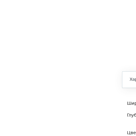
Ха
Ши
Глу
Цве