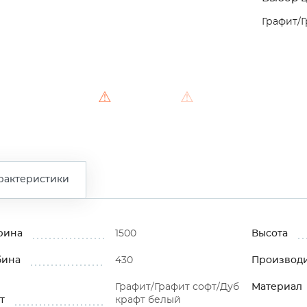
Графит/Г
⚠
⚠
рактеристики
рина
1500
Высота
бина
430
Производ
Графит/Графит софт/Дуб
Материал
т
крафт белый