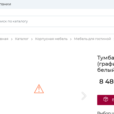
пании
авная
Каталог
Корпусная мебель
Мебель для гостиной
Тумба
(граф
белый
8 48
⚠
Unable to load the image!
Выбор ц