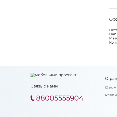
Ос
Петл
Нап
Мат
Коли
Стран
Связь с нами
О ком
Рекви
88005555904