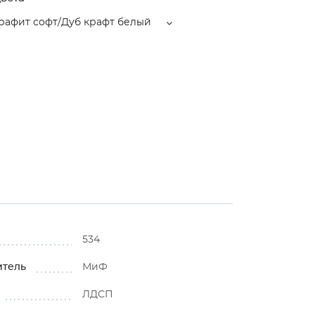
рафит софт/Дуб крафт белый
534
итель
МиФ
ЛДСП