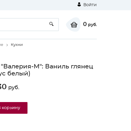
Войти
0
руб.
ие
Кухни
 "Валерия-М": Ваниль глянец
ус белый)
30
руб.
⚠
В корзину
Unable to load the image!