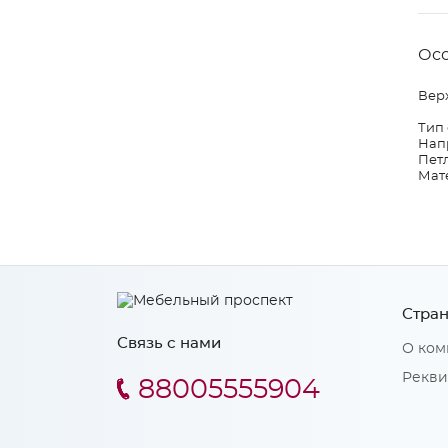
Ос
Верх
Тип
Нап
Петл
Мат
Стран
Связь с нами
О ком
Рекви
88005555904