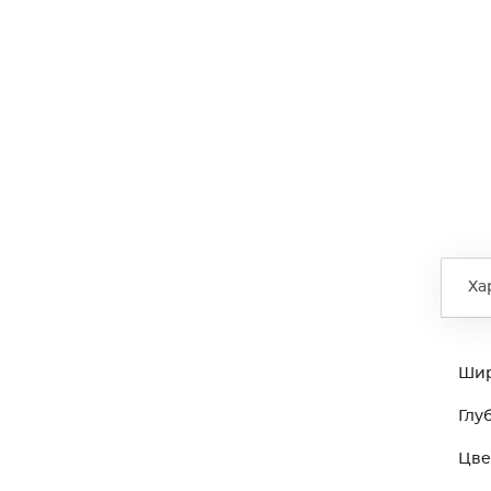
Ха
Ши
Глу
Цве