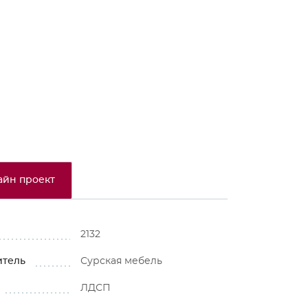
⚠
айн проект
2132
итель
Сурская мебель
ЛДСП