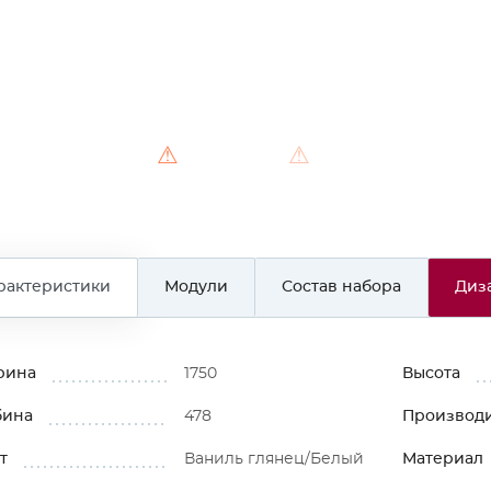
⚠
⚠
⚠
рактеристики
Модули
Состав набора
Диз
рина
1750
Высота
бина
478
Производ
т
Ваниль глянец/Белый
Материал