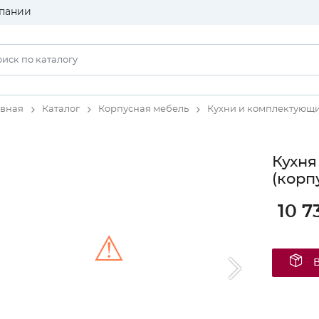
пании
авная
Каталог
Корпусная мебель
Кухни и комплектующ
Кухня
(корп
10 7
⚠
Unable to load the image!