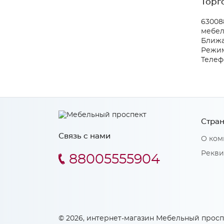
Торг
630088
мебел
Ближа
Режим
Телефо
Стран
Связь с нами
О ком
Рекви
88005555904
© 2026, интернет-магазин Мебельный просп