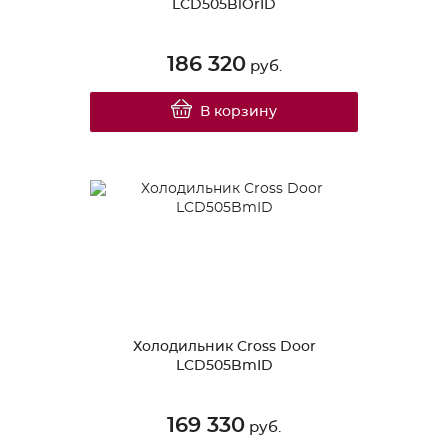
LCD505BlOrID
186 320
руб.
В корзину
Холодильник Cross Door
LCD505BmID
169 330
руб.