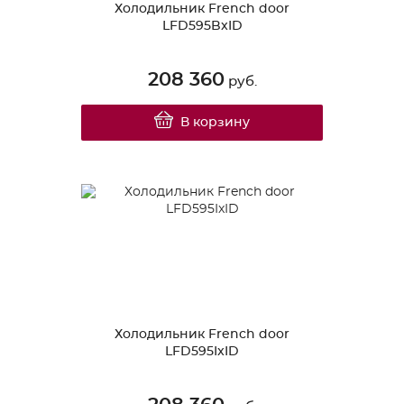
Холодильник French door
LFD595BxID
208 360
руб.
В корзину
Холодильник French door
LFD595IxID