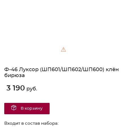
⚠
Ф-46 Луксор (ШП601/ШП602/ШП600) клён
бирюза
3 190
руб.
В корзину
Входит в состав набора: