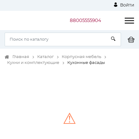
Войти
88005555904
Главная
Каталог
Корпусная мебель
Кухни и комплектующие
Кухонные фасады
⚠
Unable to load the image!