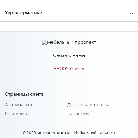
Характеристики
Ширина
596
Высота
712
Связь с нами
Глубина
16
Производитель
Mebiрlex
88005555904
Особенности
Страницы сайта
О компании
Доставка и оплата
Материал 2: МДФ
Количество упаковок: 1
Реквизиты
Гарантии
Тип сборки: Универсальная
© 2026, интернет-магазин Мебельный проспект