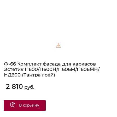
⚠
Ф-66 Комплект фасада для каркасов
Эстетик П600/П600Н/П606М/П606МН/
НД600 (Тантра грей)
2 810
руб.
В корзину