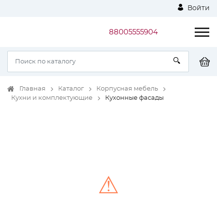
Войти
88005555904
Главная
Каталог
Корпусная мебель
Кухни и комплектующие
Кухонные фасады
⚠
Unable to load the image!