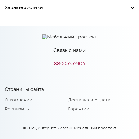
Характеристики
Ширина
596
Высота
18
Связь с нами
Глубина
602
Производитель
Сурская мебель
88005555904
Особенности
Страницы сайта
О компании
Доставка и оплата
Материал 2: МДФ, акрилит
Количество упаковок: 1
Реквизиты
Гарантии
© 2026, интернет-магазин Мебельный проспект