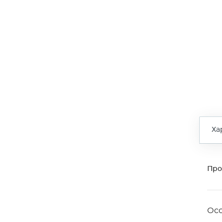
Ха
Про
Ос