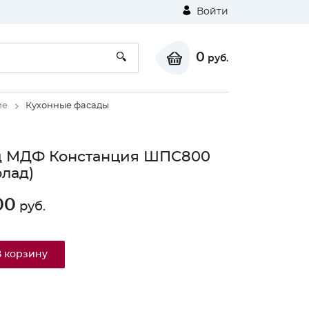
Войти
0
руб.
ие
Кухонные фасады
д МДФ Констанция ШПС800
лад)
00
руб.
В корзину