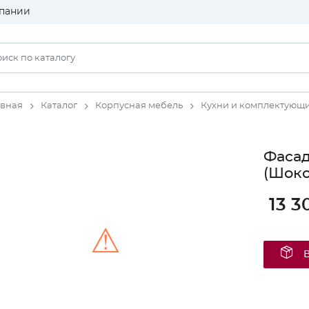
пании
авная
Каталог
Корпусная мебель
Кухни и комплектующ
Фаса
(Шоко
13 3
⚠
Unable to load the image!