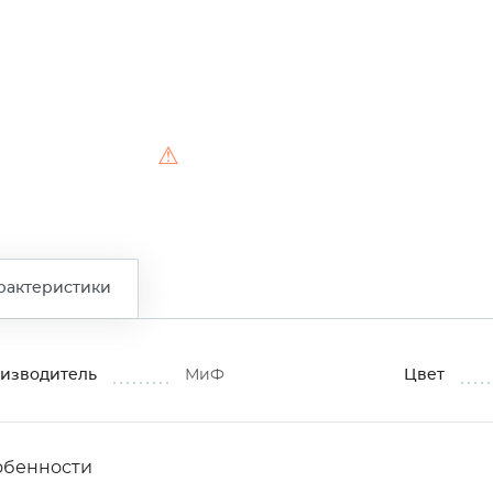
⚠
рактеристики
изводитель
МиФ
Цвет
обенности