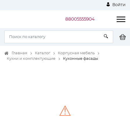
Войти
88005555904
Главная
Каталог
Корпусная мебель
Кухни и комплектующие
Кухонные фасады
⚠
Unable to load the image!