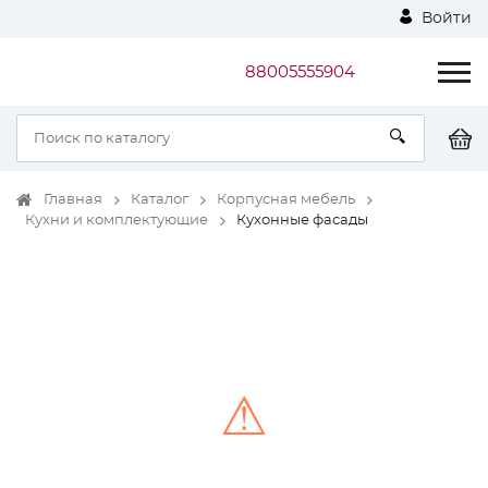
Войти
88005555904
Главная
Каталог
Корпусная мебель
Кухни и комплектующие
Кухонные фасады
⚠
Unable to load the image!