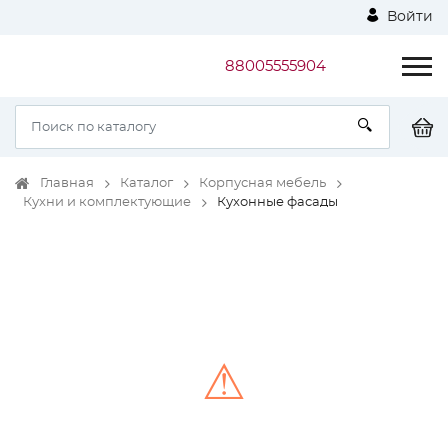
Войти
88005555904
Главная
Каталог
Корпусная мебель
Кухни и комплектующие
Кухонные фасады
⚠
Unable to load the image!